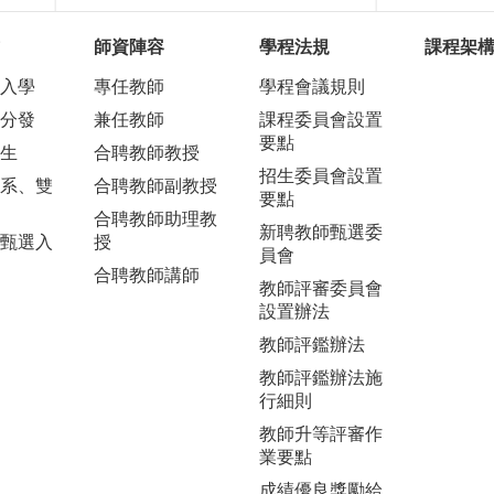
師資陣容
學程法規
課程架
入學
專任教師
學程會議規則
分發
兼任教師
課程委員會設置
要點
生
合聘教師教授
招生委員會設置
系、雙
合聘教師副教授
要點
合聘教師助理教
新聘教師甄選委
甄選入
授
員會
合聘教師講師
教師評審委員會
設置辦法
教師評鑑辦法
教師評鑑辦法施
行細則
教師升等評審作
業要點
成績優良獎勵給