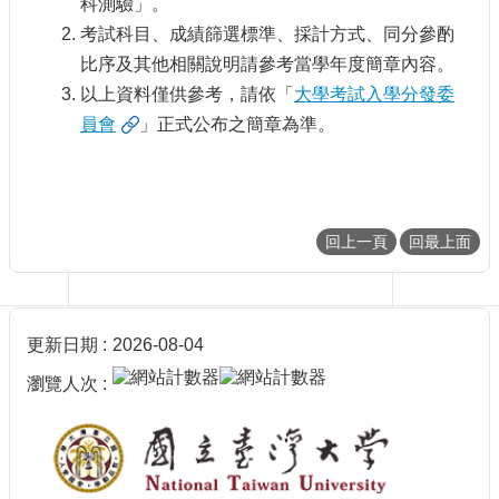
科測驗」。
消
考試科目、成績篩選標準、採計方式、同分參酌
息
比序及其他相關說明請參考當學年度簡章內容。
學
以上資料僅供參考，請依「
大學考試入學分發委
程
員會
」正式公布之簡章為準。
介
紹
入
學
方
回上一頁
回最上面
式
師
資
陣
更新日期
2026-08-04
容
瀏覽人次
學
程
法
規