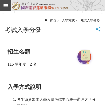
跳到主要內容區塊
進
階
首頁
入學方式
考試入學分發
搜
尋
考試入學分發
回
首
頁
臺
招生名額
大
首
頁
115 學年度，2 名
網
站
導
覽
入學方式說明
English
最
考生須參加由大學入學考試中心統一辦理之「分
新