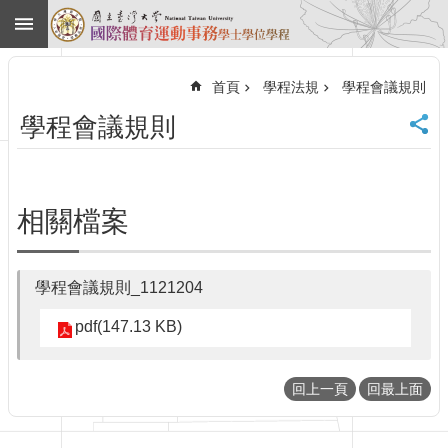
跳到主要內容區塊
進
階
首頁
學程法規
學程會議規則
搜
尋
學程會議規則
回
首
頁
臺
相關檔案
大
首
頁
學程會議規則_1121204
網
站
pdf(147.13 KB)
導
覽
English
回上一頁
回最上面
最
新