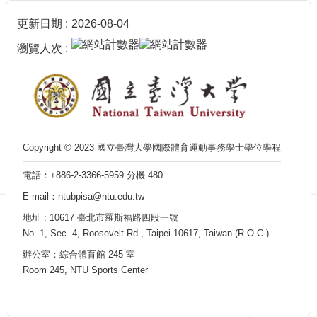
消
更新日期
2026-08-04
息
瀏覽人次
學
程
介
紹
入
學
方
Copyright © 2023 國立臺灣大學國際體育運動事務學士學位學程
式
電話：+886-2-3366-5959 分機 480
師
E-mail：ntubpisa@ntu.edu.tw
資
陣
地址 : 10617 臺北市羅斯福路四段一號
容
No. 1, Sec. 4, Roosevelt Rd., Taipei 10617, Taiwan (R.O.C.)
學
辦公室：綜合體育館 245 室
程
Room 245, NTU Sports Center
法
規