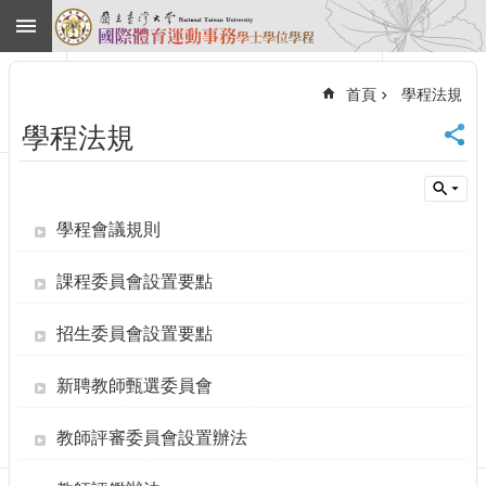
跳到主要內容區塊
進
階
首頁
學程法規
搜
尋
學程法規
回
首
頁
臺
學程會議規則
大
首
課程委員會設置要點
頁
網
招生委員會設置要點
站
導
新聘教師甄選委員會
覽
English
教師評審委員會設置辦法
最
新