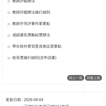
教師評鑑辦法
消
息
教師評鑑辦法施行細則
學
程
教師升等評審作業要點
介
紹
成績優良獎勵給獎辦法
入
學
學生校外實習委員會設置要點
方
式
校長獎施行細則(含申請書)
師
資
陣
容
回上一頁
回最上面
學
程
法
規
更新日期
2026-08-04