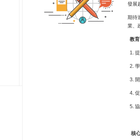
發展
期待
業、
教育
1. 提升入學者既有之體育
2.
3. 開展個體多元身心知
4. 促成國內外賽會服務實
5. 協力國內外體育運動
核