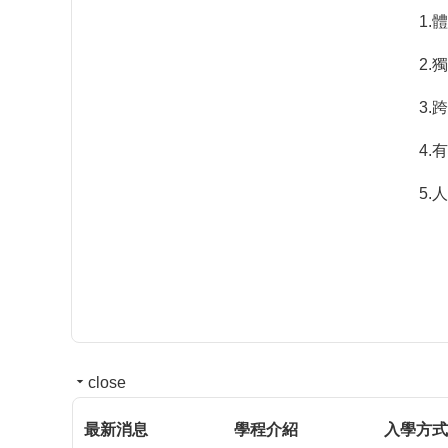
1.體育與運動競技專項的體
2.獨立思考、創新思
3.跨領域知識學習
4.有效溝通與
5.人文關懷與
close
最新消息
學程介紹
入學方式