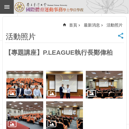
跳到主要內容區塊
進
階
首頁
最新消息
活動照片
搜
尋
活動照片
回
首
【專題講座】P.LEAGUE執行長鄭偉柏
頁
臺
大
首
頁
網
站
導
覽
English
最
新