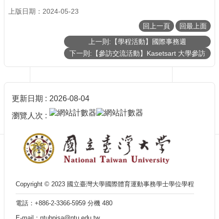
消
上版日期：2024-05-23
息
回上一頁
回最上面
學
上一則:【學程活動】國際事務週
程
下一則:【參訪交流活動】Kasetsart 大學參訪
介
紹
入
學
更新日期
2026-08-04
方
式
瀏覽人次
師
資
陣
容
學
程
Copyright © 2023 國立臺灣大學國際體育運動事務學士學位學程
法
電話：+886-2-3366-5959 分機 480
規
E-mail：ntubpisa@ntu.edu.tw